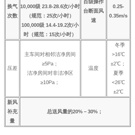
百级操作
换气
10,000级 23.8-28.6次/小时
0.25-
台断面风
次数
（规范：25次/小时）
0.35m/s
速
100,000级 14.4-19.2次/小
时（规范：15次/小时）
冬季
主车间对相邻洁净房间
>16℃
≥5Pa；
±2℃；
压差
温度
洁净房间对非洁净区
夏季
≥10Pa；
<26℃
±2℃
新风
补充
总送风量的20%－30%；
量