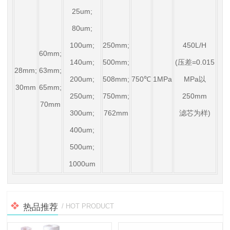
25um;
80um;
100um;
250mm;
450L/H
60mm;
140um;
500mm;
(压差=0.015
28mm;
63mm;
200um;
508mm;
750℃
1MPa
MPa以
30mm
65mm;
250um;
750mm;
250mm
70mm
300um;
762mm
滤芯为样)
400um;
500um;
1000um
热品推荐
/ HOT PRODUCT