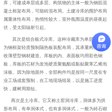
库，可建成单层或多层。构筑物的主体一般为钢筋混
凝土框架布局，可能砖混布局。土建冷库的围护布局
属重体性布局，热惰性较大，室外氛围温度的昼夜起
伏，受太阳辐射引起。
其次是组合板式冷库。这种冷藏库为单层，库板
为钢框架轻质预制隔热板装配布局，其承重构件多回
收薄壁型钢材建造。库板的内、表面板均用彩色钢
板，库板的芯材为发泡硬质聚氨酯或黏贴聚苯乙烯泡
沫板。因为除地面外，全部构件均是按同一尺度在专
业工场成套预制，在工地现场组装，以是施工进度
快，建树周期短。
再次是土冷库。它又称土窑洞冷库，洞体多为拱
形布局，有单洞体式，也有多洞体式，一般为砖石砌