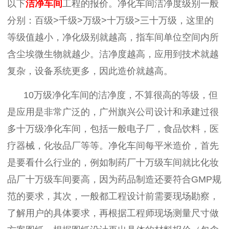
以下
洁净车间
工程的报价。
净化车间洁净度级别
一般
分别
：百级
>
千级
>
万级
>
十万级
>
三十万级
，这里的
等级
值越小，净化级别就越高
，指车间单位空间内所
含尘埃微生物就越少。
洁净度越高
，应用到技术就越
复杂，设备系统更多，因此
造价就越高。
10
万级净化车间的洁净度
，不算很高的等级，但
是应用是非常广泛的
，
广州旗兴公司设计和承建过很
多十万
级净化车间
，
包括一般电子
厂
，食品饮料，医
疗器械，化妆品厂
等
等
。净化车间每平米造价，首先
是要看什么行业的，
例如制药厂十万级车间就比化妆
品厂十万级车间要高，因为药品制造还要符合
GMP规
范的要求，其次，一般都工程设计前需要现场勘察，
了解用户的具体要求，再根据工程师现场测量尺寸做