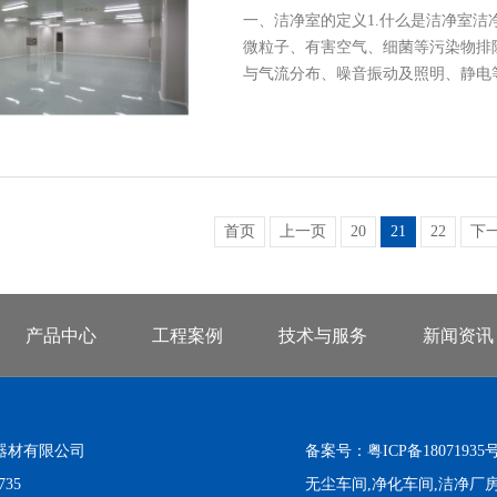
一、洁净室的定义1.什么是洁净室
微粒子、有害空气、细菌等污染物排
与气流分布、噪音振动及照明、静电
首页
上一页
20
21
22
下
产品中心
工程案例
技术与服务
新闻资讯
器材有限公司
备案号：
粤ICP备18071935号
1735
无尘车间,净化车间,洁净厂房,